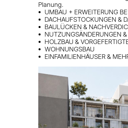
Planung.
UMBAU + ERWEITERUNG B
DACHAUFSTOCKUNGEN & 
BAULÜCKEN & NACHVERDI
NUTZUNGSÄNDERUNGEN & 
HOLZBAU & VORGEFERTIGT
WOHNUNGSBAU
EINFAMILIENHÄUSER & MEH