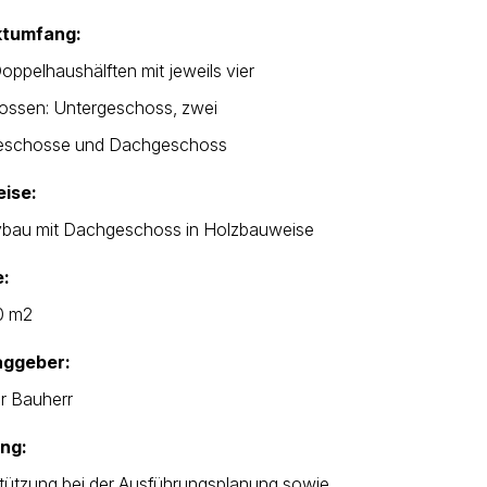
ktumfang:
oppelhaushälften mit jeweils vier
ssen: Untergeschoss, zwei
eschosse und Dachgeschoss
ise:
bau mit Dachgeschoss in Holzbauweise
e:
0 m2
aggeber:
er Bauherr
ung:
tützung bei der Ausführungsplanung sowie