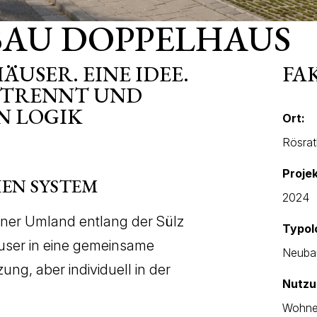
UBAU DOPPELHAUS
ÄUSER. EINE IDEE.
FA
GETRENNT UND
N LOGIK
Ort:
Rösrat
Proje
HEN SYSTEM
2024
ölner Umland entlang der Sülz
Typol
user in eine gemeinsame
Neuba
zung, aber individuell in der
Nutzu
Wohn