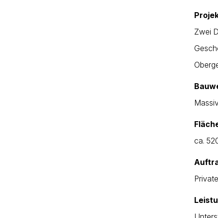
Proje
Zwei D
Gescho
Oberg
Bauwe
Massiv
Fläch
ca. 52
Auftr
Privat
Leist
Unters