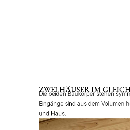
ZWEI HÄUSER IM GLEIC
Die beiden Baukörper stehen symme
Eingänge sind aus dem Volumen he
und Haus.