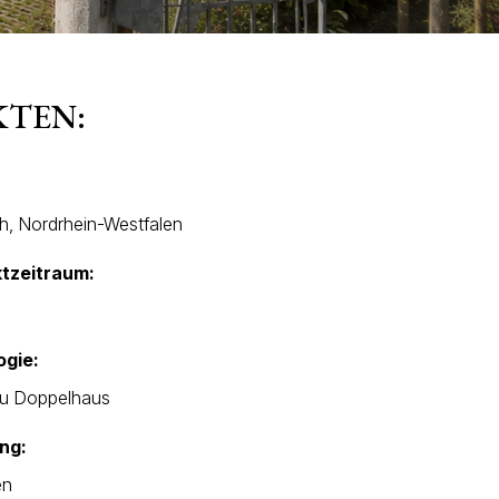
KTEN:
h, Nordrhein-Westfalen
ktzeitraum:
ogie:
u Doppelhaus
ng:
en