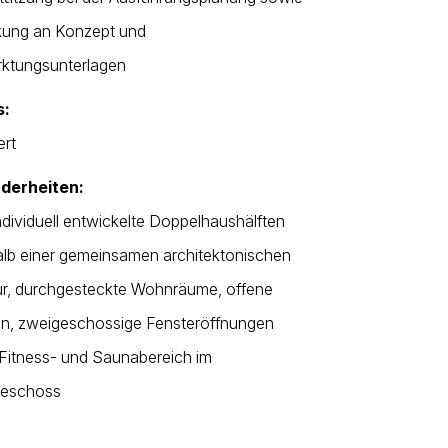
kung an Konzept und
ktungsunterlagen
s:
ert
derheiten:
ndividuell entwickelte Doppelhaushälften
alb einer gemeinsamen architektonischen
ur, durchgesteckte Wohnräume, offene
en, zweigeschossige Fensteröffnungen
Fitness- und Saunabereich im
geschoss