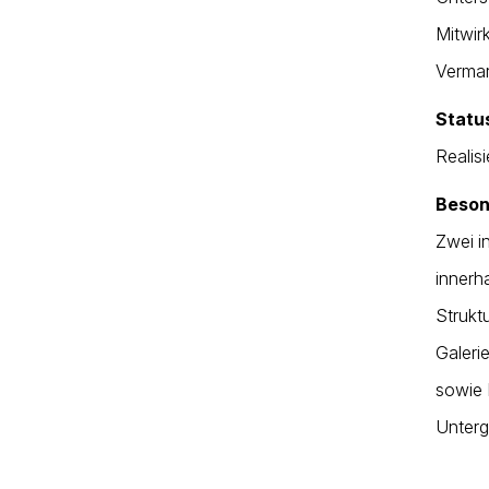
Mitwir
Vermar
Statu
Realisi
Beson
Zwei i
innerh
Strukt
Galeri
sowie 
Unter